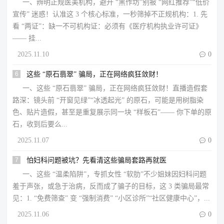
一、辨明正规医美机构，避开 “黑作坊”​别被 “网红推荐”“低价
宣传” 迷惑！认准这 3 个核心标准，一秒筛掉不正规机构：​1. 先
看 “两证”：缺一不可​机构证：必须有《医疗机构执业许可证》
—— 挂...
2025.11.10

0
6
这些 “原石翡翠” 骗局，正在网络疯狂敛财！​
一、这些 “原石翡翠” 骗局，正在网络疯狂敛财！​​直播造假套
路深：镜头前 “开窗见绿”“冰透起光” 的原石，可能是用树脂染
色、贴片造假，甚至是重复展示同一块 “样板石”—— 你下单的原
石，收到后要么...
2025.11.07

0
7
怕妇科问题被坑？先看清这些骗局套路再就医
一、这些 “温柔陷阱”，专抓女性 “软肋”​​不少姐妹因妇科问题
羞于声张，或急于治病，反而成了骗子的目标，这 3 类骗局最常
见：​1. “免费筛查” 变 “强制消费”​ “小区诊所”“社区健康中心”，...
2025.11.06

0