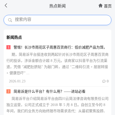


热点新闻
首页
搜索内容
新闻热点
1
警惕！长沙市雨花区子周惠百货商行：低价减肥产品为饵，
期，简易诉平台接连收到两起针对长沙市雨花区子周惠百货商
层层诱导 + 健康恐吓的消费陷阱大揭秘
行的投诉，涉诉金额合计超 8 万元。该商家以抖音平台为引流渠
道，凭借 “减肥肚脐贴” 为敲门砖，通过 “二维码引流 + 层层转接
+ 健康恐吓” ...
2026.01.23

0
2
简易诉是什么平台？有什么用？——进站必看
简易诉平台介绍简易诉平台由四川云简法律咨询有限责任公司
独立运营，公司正式成立于 2018 年 5 月 8 日。自创立至今的 8
年间，我们的业务方向始终随市场需求迭代：从最初聚焦投顾、