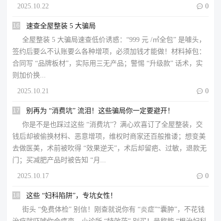
2025.10.22

0
16
速查全屋整装 5 大骗局
全屋整装 5 大骗局速查​低价诱惑：“999 元 /㎡全包” 是噱头，
签约后要么不认账要么各种增项，必须加钱才能做！​材料掉包：
合同写 “品牌板材”，实际用三无产品；警惕 “升级款” 话术，实
则加价换...
2025.10.21

0
17
别再为 “消费坑” 流泪！这些骗局你一定要避开！
你是不是也踩过这些 “消费坑”？满心欢喜订了全屋整装，交
钱后却被偷换材料、恶意增项，维权时商家还百般推诿；想变美
去做医美，术前被吹得 “效果逆天”，术后却留疤、过敏，退款无
门；买减肥产品时被告知 “月...
2025.10.17

0
18
这些 “妇科陷阱”，专坑女性！
街头 “免费体检” 别信！刚查就说你有 “炎症”“囊肿”，不花钱