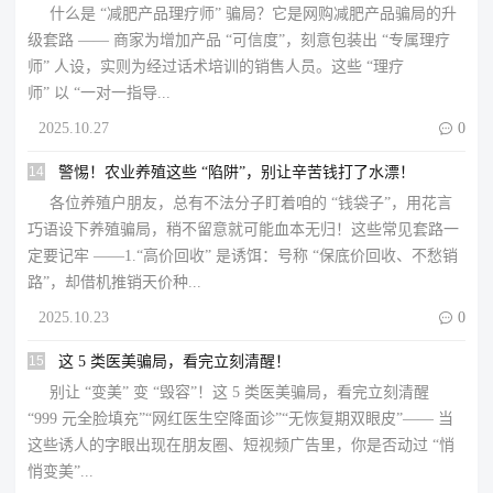
什么是 “减肥产品理疗师” 骗局？​它是网购减肥产品骗局的升
级套路 —— 商家为增加产品 “可信度”，刻意包装出 “专属理疗
师” 人设，实则为经过话术培训的销售人员。这些 “理疗
师” 以 “一对一指导...
2025.10.27

0
14
警惕！农业养殖这些 “陷阱”，别让辛苦钱打了水漂！
各位养殖户朋友，总有不法分子盯着咱的 “钱袋子”，用花言
巧语设下养殖骗局，稍不留意就可能血本无归！这些常见套路一
定要记牢 ——1.“高价回收” 是诱饵：号称 “保底价回收、不愁销
路”，却借机推销天价种...
2025.10.23

0
15
这 5 类医美骗局，看完立刻清醒！
别让 “变美” 变 “毁容”！这 5 类医美骗局，看完立刻清醒​​
“999 元全脸填充”“网红医生空降面诊”“无恢复期双眼皮”—— 当
这些诱人的字眼出现在朋友圈、短视频广告里，你是否动过 “悄
悄变美”...