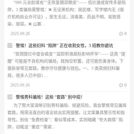
“999 元全脸填充”“无恢复期双眼皮”—— 低价速成宣传多是陷
阱，3 类骗局需警惕：​❌ 无证黑机构：居民楼、写字楼内无《医
疗机构执业许可证》，医生无证，消毒差、药品不明，易致感
染、毁容。​❌ 山寨...
2025.09.28

0
27
警惕！这些妇科 “陷阱” 正在收割女性，3 招教你避坑
“宫颈糜烂中度会癌变”“盆腔积液超标影响怀孕”—— 这类 “提
醒” 可能是不良机构的骗局，既掏空积蓄，还可能伤害身体。下
面拆穿常见套路，教你守住健康与钱包。​一、3 类高频妇科骗
局，很多人已中招​1....
2025.09.26

0
28
警惕男科骗局！这些 “套路” 别中招！
为了帮大家清晰识别男科骗局、规避风险，我会聚焦常见骗局
套路，用简洁直白的语言给出实用提醒，让文案兼具警示性和指
导性。别信 “免费检查”：看似零成本，实则暗藏 “夸大病情” 陷
阱，动辄说 “重症”“需紧...