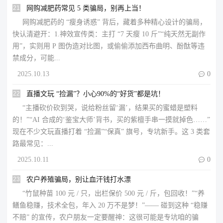
21
网购减肥药常见 5 类骗局，别再上当！
网购减肥药的 “瘦身诱惑” 背后，藏着多种精心设计的骗局，
快认清避开：1.神效宣传类：主打 “7 天瘦 10 斤”“纯天然无副作
用”，实则用 P 图伪造对比图，或偷偷添加西布曲明、酚酞等违
禁成分，可能...
2025.10.13

0
22
直播文玩 “捡漏”？小心90%的“好货”都是坑！
“主播砍价砍到哭，说给粉丝留‘漏’，结果买的蜜蜡是塑料
的！”“AI 合成的‘鉴宝大师’背书，买的紫檀手串一摸就掉色……”​
现在不少文玩直播打着 “捡漏”“保真” 旗号，专坑新手。这 3 类套
路最常见：...
2025.10.11

0
23
农户养殖骗局，别让血汗钱打水漂
“竹鼠种苗 100 元 / 只，出栏保价 500 元 / 斤，包回收！”“养
鳝鱼稳赚，技术全包，年入 20 万不是梦！”—— 碰到这种 “稳赚
不赔” 的宣传，农户朋友一定要醒神：这很可能是专坑咱的骗