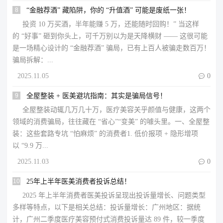
8
“金融荐酒” 藏陷阱，你的 “升值酒” 可能是废纸一张！
投资 10 万买酒，半年能赚 5 万，还能随时回购！” 当这样
的 “好事” 砸到你头上，可千万别以为是天降横财 —— 这很可能
是一场精心设计的 “金融荐酒” 骗局，已有上百人被骗走数百万！​
骗局拆解：...
2025.11.05

0
9
全屋整装 + 医美避坑指南：其实是骗局信号！
全屋整装动辄几万几十万，医疗美容关乎颜值与健康，这两个
领域的消费骗局，往往藏在 “省心”“变美” 的噱头里。一、全屋整
装：这些套路专坑 “怕麻烦” 的消费者1. 低价报项 + 隐形增项
以 “9.9 万...
2025.11.03

0
10
25年上半年医美消费者投诉总结！
2025 年上半年消费者医美投诉呈现出投诉量增长、问题类型
多样等特点，以下是相关总结：投诉量增长：广州地区：据统
计，广州二季度医疗美容预付式消费投诉量达 89 件，较一季度