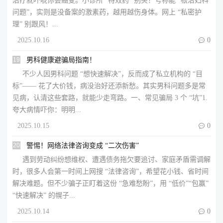
治疗就吓唬你会癌变。小诊所 “特效药” 别买！号称能 “根治妇科
问题”，实则是没备案的激素药，越用越伤身体。网上 “私密护
理” 别跟风！...
2025.10.16

0
19
男科健康避骗局指南！
不少人因男科问题 “想快速解决”，反而成了私立机构的 “目
标”—— 花了大价钱，病没治好还添新愁。其实男科问题多是常
见病，认清这些套路，就能少走弯路。一、常见骗局 3 个 “坑”1.
夸大病情吓你：明明...
2025.10.15

0
20
警惕！网络法律咨询变成 “二次伤害”
遇到劳动纠纷想维权、遭遇债务拖欠要追讨、家庭矛盾需调解
时，很多人会第一时间上网搜 “法律咨询”，希望花小钱、省时间
解决难题。但不少骗子正盯着这份 “急难愁盼”，用 “低价”“包赢”
“快速解决” 的幌子...
2025.10.14

0