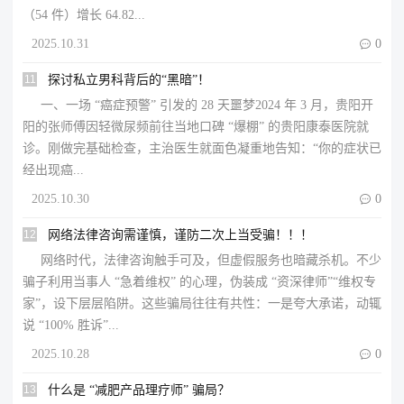
（54 件）增长 64.82...
2025.10.31

0
11
探讨私立男科背后的“黑暗”！
一、一场 “癌症预警” 引发的 28 天噩梦​2024 年 3 月，贵阳开
阳的张师傅因轻微尿频前往当地口碑 “爆棚” 的贵阳康泰医院就
诊。刚做完基础检查，主治医生就面色凝重地告知：“你的症状已
经出现癌...
2025.10.30

0
12
网络法律咨询需谨慎，谨防二次上当受骗！！！
网络时代，法律咨询触手可及，但虚假服务也暗藏杀机。不少
骗子利用当事人 “急着维权” 的心理，伪装成 “资深律师”“维权专
家”，设下层层陷阱。这些骗局往往有共性：一是夸大承诺，动辄
说 “100% 胜诉”...
2025.10.28

0
13
什么是 “减肥产品理疗师” 骗局？​