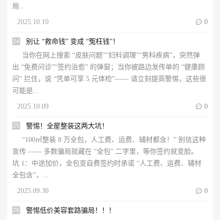
局...
2025.10.10

0
24
别让 “救命钱” 变成 “冤枉钱”！
当你在网上搜索 “皮肤问题”“妇科调理”“男科疾病”，突然弹
出 “免费问诊”“签约治愈” 的弹窗；当你被路边发传单的 “健康顾
问” 拦住，说 “凭单可享 5 元体检”—— 请立刻提高警惕，这些很
可能是...
2025.10.09

0
25
警惕！全屋整装这两大坑！
“100㎡整装 8 万全包，人工费、运费、辅材都含！” 别信这种
宣传 —— 多数骗局就藏在 “全包” 二字里，等你签约就变脸。​
坑 1：中途加价，全包变自费​签约时承诺 “人工费、运费、辅材
全包含”，...
2025.09.30

0
26
警惕低价美容套路骗局！！！