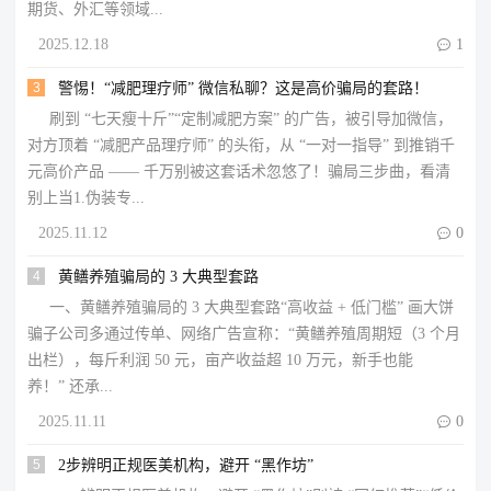
期货、外汇等领域...
2025.12.18

1
3
警惕！“减肥理疗师” 微信私聊？这是高价骗局的套路！
刷到 “七天瘦十斤”“定制减肥方案” 的广告，被引导加微信，
对方顶着 “减肥产品理疗师” 的头衔，从 “一对一指导” 到推销千
元高价产品 —— 千万别被这套话术忽悠了！骗局三步曲，看清
别上当1.伪装专...
2025.11.12

0
4
黄鳝养殖骗局的 3 大典型套路​
一、黄鳝养殖骗局的 3 大典型套路​“高收益 + 低门槛” 画大饼​
骗子公司多通过传单、网络广告宣称：“黄鳝养殖周期短（3 个月
出栏），每斤利润 50 元，亩产收益超 10 万元，新手也能
养！” 还承...
2025.11.11

0
5
2步辨明正规医美机构，避开 “黑作坊”​