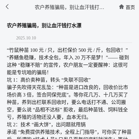


农户养殖骗局，别让血汗钱打水
首页
漂
农户养殖骗局，别让血汗钱打水漂
2025.10.10
“竹鼠种苗 100 元 / 只，出栏保价 500 元 / 斤，包回收！”
“养鳝鱼稳赚，技术全包，年入 20 万不是梦！”—— 碰到
这种 “稳赚不赔” 的宣传，农户朋友一定要醒神：这很可
能是专坑咱的骗局！​
坑 1：高价卖种苗，转头 “失联不回收”​
骗子先吹得天花乱坠：“种苗是进口改良的，回收价比市
场价高 3 倍，签合同保兜底”。等你花几万、十几万买了
种苗，养到出栏联系回收时，要么电话打不通、公司搬
空，要么说 “品相不达标” 拒收，最后种苗钱、饲料钱全
亏，养殖的活物还没人要，血本无归。​
坑 2：技术 “画大饼”，出问题就甩锅​
承诺 “免费提供养殖技术，全程上门指导”，可你买了种苗