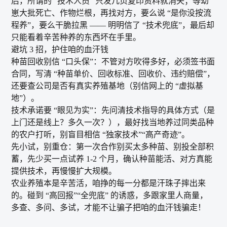
后，所谓的 “技术人员” 只发几页复印资料就消失；等幼
崽大批死亡、作物烂根，再找对方，要么说 “是你没按流
程养”，要么干脆拉黑 —— 明明信了 “技术兜底”，最后却
只能看着辛苦种养的东西坏在手里。​
避坑 3 招，护住咱的血汗钱​
种苗回收别信 “口头保”：不管对方吹得多好，必须签书面
合同，写清 “种苗单价、回收标准、回收价、违约赔偿”，
还要查公司是否有真实养殖基地（别信网上的 “虚拟基
地”）。​
技术承诺要 “眼见为实”：先问清技术指导的具体方式（是
上门还是线上？多久一次？），最好找当地养过同类品种
的农户打听，别盲目相信 “独家技术”“高产奇迹”。​
先小试，别重仓：第一次合作别买太多种苗、别投全部积
蓄，先少买一点试养 1-2 个月，确认种苗能活、对方真能
提供技术，再慢慢扩大规模。​
农业养殖本是辛苦活，咱挣的每一分都是汗珠子摔出来
的。碰到 “高回报”“全兜底” 的诱惑，多跟家里人商量，
多查、多问、多试，才能不让骗子把咱的血汗钱骗走！