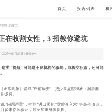
首页
投诉列表
机
 招教你避坑
 正在收割女性，3 招教你避坑
025年09月26日 16时01分
 这类 “提醒” 可能是不良机构的骗局，既掏空积蓄，还可能
。​
糜烂（正常现象）说成 “癌前病变”，把少量盆腔积液（润滑器
逼你缴费。​
随后说 “问题严重”，推荐 “进口雾化”“盆腔介入术” 等高价项目，
目多未临床验证，甚至加重身体负担。​