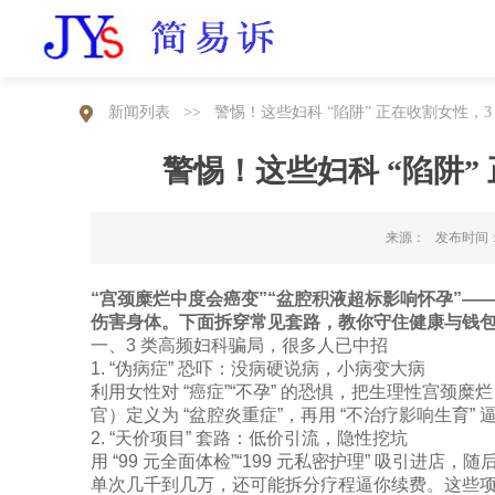
新闻列表
>>
警惕！这些妇科 “陷阱” 正在收割女性，3
警惕！这些妇科 “陷阱”
来源： 发布时间： 2
“宫颈糜烂中度会癌变”“盆腔积液超标影响怀孕”——
伤害身体。下面拆穿常见套路，教你守住健康与钱包
一、3 类高频妇科骗局，很多人已中招​
1. “伪病症” 恐吓：没病硬说病，小病变大病​
利用女性对 “癌症”“不孕” 的恐惧，把生理性宫颈
官）定义为 “盆腔炎重症”，再用 “不治疗影响生育” 
2. “天价项目” 套路：低价引流，隐性挖坑​
用 “99 元全面体检”“199 元私密护理” 吸引进店，
单次几千到几万，还可能拆分疗程逼你续费。这些项