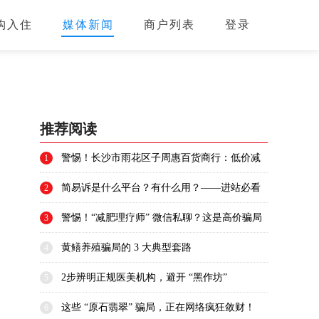
构入住
媒体新闻
商户列表
登录
推荐阅读
警惕！长沙市雨花区子周惠百货商行：低价减
1
肥产品为饵，层层诱导 + 健康恐吓的消费陷阱
简易诉是什么平台？有什么用？——进站必看
2
大揭秘
警惕！“减肥理疗师” 微信私聊？这是高价骗局
3
的套路！
黄鳝养殖骗局的 3 大典型套路​
4
2步辨明正规医美机构，避开 “黑作坊”​
5
这些 “原石翡翠” 骗局，正在网络疯狂敛财！​
6