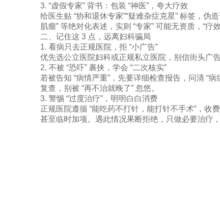
3. “虚假专家” 背书：包装 “神医”，夸大疗效​
给医生贴 “协和退休专家”“疑难杂症克星” 标签，伪
肌瘤” 等绝对化表述，实则 “专家” 可能无资质，“疗效
二、记住这 3 点，远离妇科骗局​
1. 看病只去正规医院，拒 “小广告”​
优先选公立医院妇科或正规私立医院，别信街头广告、朋
2. 不被 “恐吓” 裹挟，学会 “二次核实”​
若被告知 “病情严重”，先要详细检查报告，问清 
复查，别被 “再不治就晚了” 忽悠。​
3. 警惕 “过度治疗”，明明白白消费​
正规医院遵循 “能吃药不打针，能打针不手术”，收费
甚至临时加项。遇此情况果断拒绝，只做必要治疗