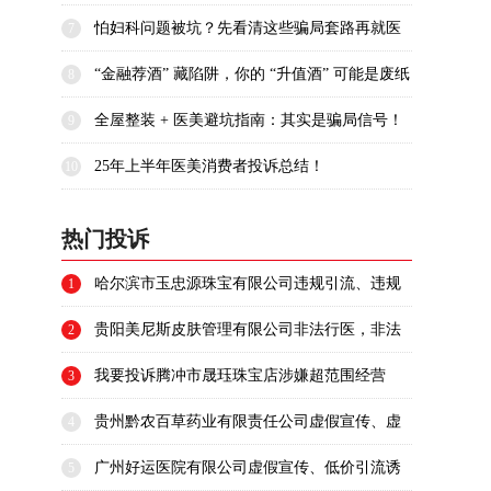
怕妇科问题被坑？先看清这些骗局套路再就医
7
“金融荐酒” 藏陷阱，你的 “升值酒” 可能是废纸
8
一张！
全屋整装 + 医美避坑指南：其实是骗局信号！
9
25年上半年医美消费者投诉总结！
10
热门投诉
哈尔滨市玉忠源珠宝有限公司违规引流、违规
1
场外交易、虚假宣传、虚构保本回收、稳赚收
贵阳美尼斯皮肤管理有限公司非法行医，非法
2
益、涉嫌消费欺诈
注射，虚假宣传、构成消费欺诈，私户收款，
我要投诉腾冲市晟珏珠宝店涉嫌超范围经营
3
拒不退款，恶意失联，涉嫌民事侵权
贵州黔农百草药业有限责任公司虚假宣传、虚
4
构收益、夸大种植利润、隐瞒种植风险、诱导
广州好运医院有限公司虚假宣传、低价引流诱
5