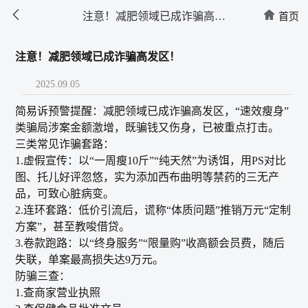


注意！减肥领域已成诈骗高发
首页
区！
注意！减肥领域已成诈骗高发区！
2025.09.05
简易诉预警提醒：减肥领域已成诈骗高发区，“速效瘦身”
类骗局涉案金额激增，既骗钱又伤身，已被重点打击。​
三类常见诈骗套路​：
1.虚假宣传：以“一周瘦10斤”“纯天然”为诱饵，用PS对比
图、托儿好评忽悠，实为添加西布曲明等禁药的三无产
品，可致心脏病变。​
2.连环套路：低价引流后，谎称“体质问题”推销万元“定制
方案”，甚至教唆借贷。​
3.卷款跑路：以“终身服务”“限量购”收高额会员费，随后
失联，单案最高损失达9万元。
防骗三查：
1.查商家营业执照​