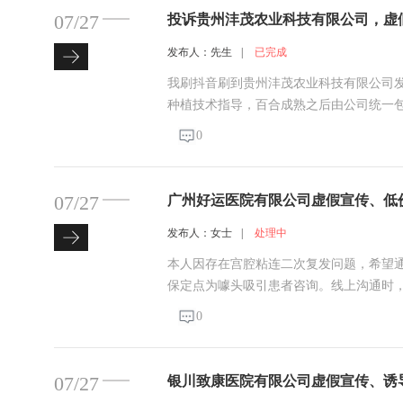
07/27
投诉贵州沣茂农业科技有限公司，虚
育、种球生产许可证，
发布人：先生
|
已完成
我刷抖音刷到贵州沣茂农业科技有限公司
种植技术指导，百合成熟之后由公司统一
面积，最后我定下三亩地的百合种植合作。商
0
品，收益十分可观。我本身是第一次接触
07/27
广州好运医院有限公司虚假宣传、低
过度治疗、虚假宣传医疗器械
发布人：女士
|
处理中
本人因存在宫腔粘连二次复发问题，希望
保定点为噱头吸引患者咨询。线上沟通时
粘连病情，承诺手术费用很低，初步告知
0
我们夫妻二人尚能接受，便前往该院就诊
07/27
银川致康医院有限公司虚假宣传、诱