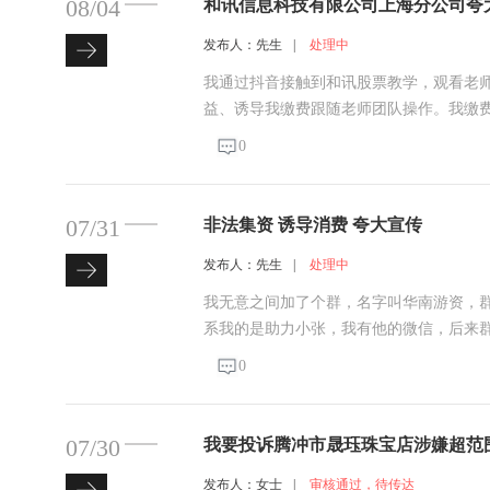
08/04
和讯信息科技有限公司上海分公司夸
发布人：先生
|
处理中
我通过抖音接触到和讯股票教学，观看老
益、诱导我缴费跟随老师团队操作。我缴
宣传的盈利效果。发现被误导后我停止操作
0
07/31
非法集资 诱导消费 夸大宣传
发布人：先生
|
处理中
我无意之间加了个群，名字叫华南游资，
系我的是助力小张，我有他的微信，后来
了，我是炒股的2025年1-14号《深圳市银浩资产管理有限
0
月31号《山东谊友电子商贸有限公司》9.
07/30
我要投诉腾冲市晟珏珠宝店涉嫌超范
发布人：女士
|
审核通过，待传达