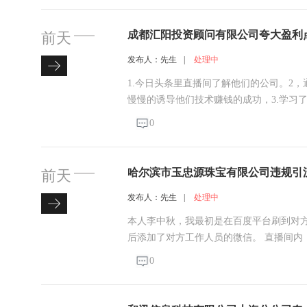
成都汇阳投资顾问有限公司夸大盈利
前天
发布人：先生
|
处理中
1.今日头条里直播间了解他们的公司。2
慢慢的诱导他们技术赚钱的成功，3.学习
3800元3个月的服务费，4.在他们推荐
0
一对一服务推荐买卖股票，推荐了王滨林
哈尔滨市玉忠源珠宝有限公司违规引
前天
费欺诈
发布人：先生
|
处理中
本人李中秋，我最初是在百度平台刷到对
后添加了对方工作人员的微信。 直播间
商上门回收原石。举例说明，若我花费1000
0
差价，以此诱导我下单投资。我连续观看