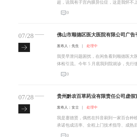
超，说我有子宫内膜异位症，这是我怀不
就能怀孕。 术前我问手术多少钱，对方只
0
结算才知道总共要16000元。 术后医院
07/28
佛山市顺德区医大医院有限公司广告
病历、检查资料管理违规，无任何效
发布人：先生
|
处理中
我受早泄问题困扰，在闲鱼看到顺德医大医
体检引流。今年 5 月底我到院就诊，先行
的情况下，接诊医生夸大病情，编造前列
0
疗项目，承诺埋线手术可取得疗效。当日
07/28
贵州黔农百草药业有限责任公司虚假
以次充好、交付劣质种子、涉嫌订单
发布人：女士
|
处理中
我是蹇德贤，偶然在抖音刷到一家百合种植招
承诺包成活率、全程上门技术指导、成熟后
土地，原本计划先采购50亩用量的1号优质
0