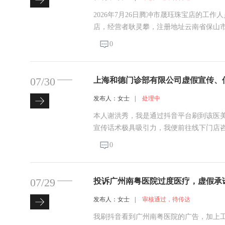
2026年7月26日腾冲市晟珏珠宝店的工
店，经营者耿灵攀，注册地址云南省保山市
信用代码：92530581MAC41BC55A
0
直播间专营翡翠原石赌石、切料开窗、合
07/30
上海和德门诊部有限公司虚假宣传、
诊疗操作不规范
发布人：女士
|
处理中
本人谢洪秀，我是通过抖音平台刷到该医
宣传话术极具吸引力，我便前往线下门店
和线上宣传严重不符，我当场觉得价格过
0
费，最终我在对方推销下接受两项医美项目
07/29
投诉广州南粤医院过度医疗，虚假承诺
发布人：女士
|
审核通过，待传达
我刷抖音看到广州南粤医院的广告，加上工