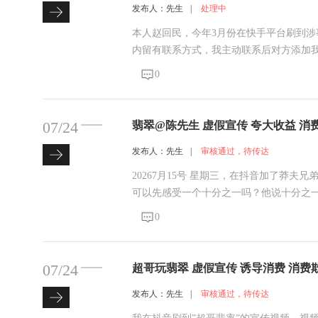
发布人：先生
|
处理中
本人赵回民，今年3月份在快手平台刷到
内留有联系方式，我主动联系后对方添加
适，同时伴随早泄、阳痿问题，便按照对
0
腺炎严重且伴随性功能相关病症，随后医
07/24
翡翠@陈先
发布人：先生
|
审核通过，待传达
20267月15号 星期三，在抖音加了莽
可以先感受一个十分之一吗？他说十分之一太
先开窗，然后再切开， 然后大亏！全程
0
样，我要退钱
07/24
发布人：先生
|
审核通过，待传达