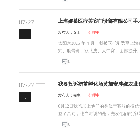
际需求。前往公司对接时，我明确告知对
07/27
上海娜慕医疗美容门诊部有限公司手
发布人：女士
|
处理中
太阳穴2026 年 4 月，我被医托引诱
穴、肋骨鼻、双眼皮、人中窝、面部提升
四项手术全部完成，总共消费四万元。 术
0
称，双眼宽窄、大小不一致；肋骨鼻手术
07/27
我要投诉鹅苗孵化场黄加安涉嫌农业
发布人：先生
|
处理中
6月12日我爸加上他们的类似于客服的微信化名
签了合同，他当时说的是，先发他们的养
签了合同，当时他们是两个人，一个人跟我们
0
他又问我们要药品钱，回来以后我爸去银