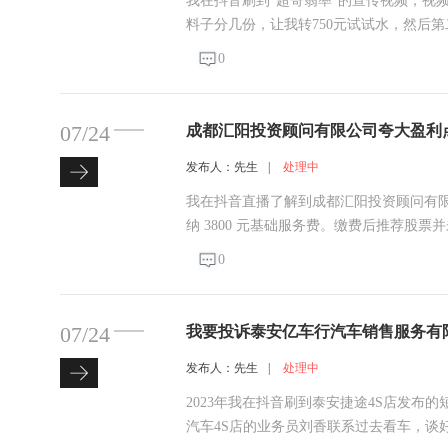
我在抖音刷到”超哥翡率”的宣传视频，视频宣
料子分几份，让我转750元试试水，然后
账开，第二次.第三次.后续陆续几次.说什
0
一次开涨的.我清楚记得在10明份有一次
07/24
成都汇阳投资顾问有限公司夸大盈利
发布人：先生
|
处理中
我在抖音直播了解到成都汇阳投资顾问有
纳 3800 元基础服务费。缴费后推荐股
务。升级后听从指导重仓个股，该股下跌 30
0
07/24
我要投诉泰安亿车行汽车销售服务有
发布人：先生
|
处理中
2023年我在抖音刷到泰安捷途4S店发
汽车4S店的业务员刘香联系过去看车，谈好的