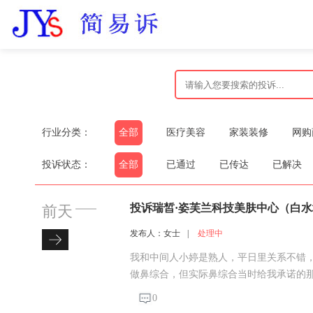
行业分类：
全部
医疗美容
家装装修
网购
投诉状态：
全部
已通过
已传达
已解决
投诉瑞皙·姿芙兰科技美肤中心（白
前天
发布人：女士
|
处理中
我和中间人小婷是熟人，平日里关系不错
做鼻综合，但实际鼻综合当时给我承诺的
给了她个人，由她对接安排手术。当天是
0
术，全程由她安排，操作手术的医生姓名