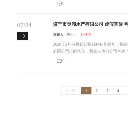
的去收车，给的价格也不高，远低于他们
0
了一个做助贷的，以我媳妇的名义做了126
07/24
发布人：先生
|
处理中
2026年2月份我看到我邻村有养黑鱼，
有限公司进的鱼苗，我就去他们公司考察
品鱼，后来就交了20000元定金，我建了
0
应让我养5万尾118000元，送鱼苗的时候补
上一页
1
2
3
4