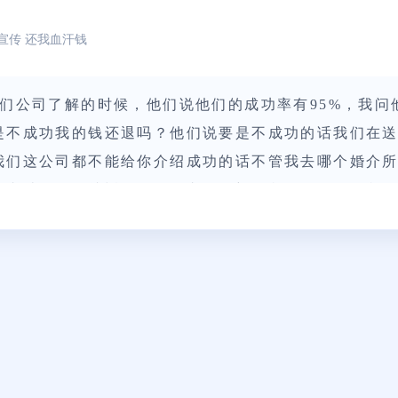
宣传 还我血汗钱
们公司了解的时候，他们说他们的成功率有95%，我问他
是不成功我的钱还退吗？他们说要是不成功的话我们在
我们这公司都不能给你介绍成功的话不管我去哪个婚介
之内结婚领证就返现50%的支付金额给我，还是只有我